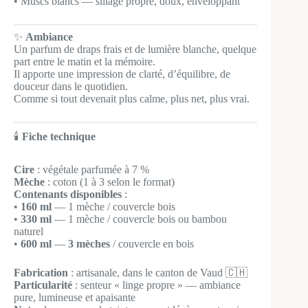
• Muscs blancs — sillage propre, doux, enveloppant
✨
Ambiance
Un parfum de draps frais et de lumière blanche, quelque
part entre le matin et la mémoire.
Il apporte une impression de clarté, d’équilibre, de
douceur dans le quotidien.
Comme si tout devenait plus calme, plus net, plus vrai.
🕯️
Fiche technique
Cire
: végétale parfumée à 7 %
Mèche
: coton (1 à 3 selon le format)
Contenants disponibles
:
•
160 ml
— 1 mèche / couvercle bois
•
330 ml
— 1 mèche / couvercle bois ou bambou
naturel
•
600 ml
—
3 mèches
/ couvercle en bois
Fabrication
: artisanale, dans le canton de Vaud 🇨🇭
Particularité
: senteur « linge propre » — ambiance
pure, lumineuse et apaisante