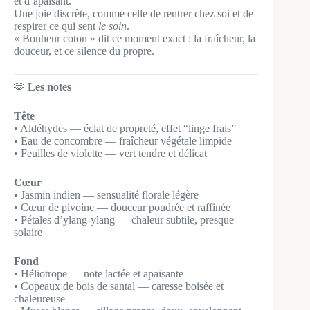
et d’apaisant.
Une joie discrète, comme celle de rentrer chez soi et de
respirer ce qui sent
le soin
.
« Bonheur coton » dit ce moment exact : la fraîcheur, la
douceur, et ce silence du propre.
🫶
Les notes
Tête
• Aldéhydes — éclat de propreté, effet “linge frais”
• Eau de concombre — fraîcheur végétale limpide
• Feuilles de violette — vert tendre et délicat
Cœur
• Jasmin indien — sensualité florale légère
• Cœur de pivoine — douceur poudrée et raffinée
• Pétales d’ylang-ylang — chaleur subtile, presque
solaire
Fond
• Héliotrope — note lactée et apaisante
• Copeaux de bois de santal — caresse boisée et
chaleureuse