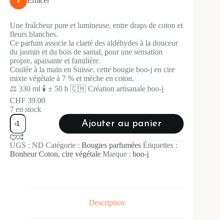
Effacer
1
Une fraîcheur pure et lumineuse, entre draps de coton et
fleurs blanches.
Ce parfum associe la clarté des aldéhydes à la douceur
du jasmin et du bois de santal, pour une sensation
propre, apaisante et familière.
Coulée à la main en Suisse, cette bougie boo-j en cire
mixte végétale à 7 % et mèche en coton.
⚖️ 330 ml 🕯️ ± 50 h 🇨🇭 Création artisanale boo-j
CHF
39.00
7 en stock
quantité
Ajouter au panier
de
Bougie
A
parfumée
UGS :
ND
Catégorie :
Bougies parfumées
Étiquettes :
l
|
Bonheur Coton
,
cire végétale
Marque :
boo-j
t
Bonheur
e
Coton
r
n
a
t
Description
i
v