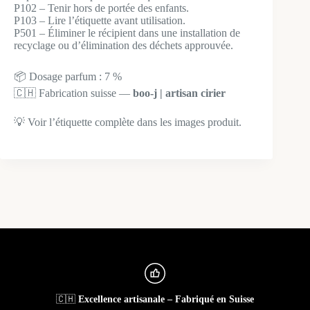
P102 – Tenir hors de portée des enfants.
P103 – Lire l’étiquette avant utilisation.
P501 – Éliminer le récipient dans une installation de
recyclage ou d’élimination des déchets approuvée.
📦 Dosage parfum : 7 %
🇨🇭 Fabrication suisse —
boo-j | artisan cirier
💡 Voir l’étiquette complète dans les images produit.
🇨🇭
Excellence artisanale – Fabriqué en Suisse