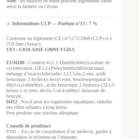
Note
: les nuances de teinte peuvent légèrement varier
selon la lumière ou l’écran.
⚠️
Informations CLP — Parfum n°15 | 7 %
Conforme au règlement (CE) n°1272/2008 (CLP) et à
l’OChim (Suisse).
UFI : U810-X01F-G00M-YGDA
EUH208
: Contient 4-(1,1-Diméthyléthyl)-acétate de
cyclohexanol, (2E)-2-(Phénylméthylidène)octanal,
mélange d’oxacyclohexadéc-12/13-én-2-one, acide
benzoïque 2-hydroxy-hexyl ester, benzènepropanal 4-
éthyl-α,α-diméthyl-, acide benzoïque 2-hydroxy-(3Z)-3-
hexen-1-yl ester, décén-5-ol-4-méthyl, benzoate de
benzyle.
H412
: Nocif pour les organismes aquatiques, entraîne
des effets néfastes à long terme.
Peut produire une réaction allergique.
Conseils de prudence
P101 – En cas de consultation d’un médecin, garder à
disposition le récipient ou l’étiquette.