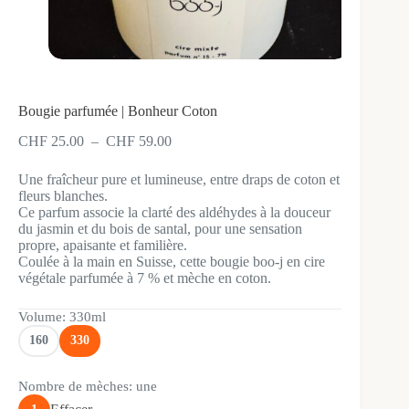
Bougie parfumée | Bonheur Coton
Plage
CHF
25.00
–
CHF
59.00
de
prix :
Une fraîcheur pure et lumineuse, entre draps de coton et
CHF 25.00
fleurs blanches.
à
Ce parfum associe la clarté des aldéhydes à la douceur
CHF 59.00
du jasmin et du bois de santal, pour une sensation
propre, apaisante et familière.
Coulée à la main en Suisse, cette bougie boo-j en cire
végétale parfumée à 7 % et mèche en coton.
Volume
: 330ml
160
330
Nombre de mèches
: une