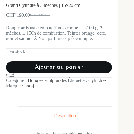
Grand Cylindre à 3 mèches | 15×20 cm
CHF
190.00
CHF
210.00
Le
Le
prix
prix
Bougie artisanale en paraffine-stéarine. ± 3100 g, 3
initial
actuel
mèches, ± 150h de combustion. Teintes orange, ocre,
était :
est :
noir et saumoné. Non parfumée, pièce unique.
CHF 210.00.
CHF 190.00.
1 en stock
Ajouter au panier
A
Catégorie :
Bougies sculpturales
Étiquette :
Cylindres
l
Marque :
boo-j
t
e
r
n
a
t
Description
i
v
e
Informations complémentaires