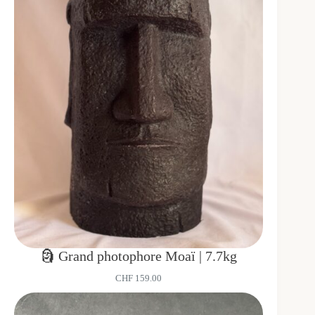
🗿 Grand photophore Moaï | 7.7kg
CHF
159.00