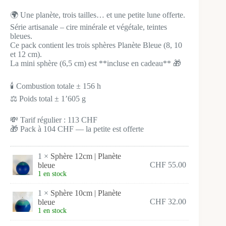
prix
prix
initial
actuel
🌍 Une planète, trois tailles… et une petite lune offerte.
était :
est :
Série artisanale – cire minérale et végétale, teintes
CHF 113.00.
CHF 104.00.
bleues.
Ce pack contient les trois sphères Planète Bleue (8, 10
et 12 cm).
La mini sphère (6,5 cm) est **incluse en cadeau** 🎁
🕯️ Combustion totale ± 156 h
⚖️ Poids total ± 1’605 g
💸 Tarif régulier : 113 CHF
🎁 Pack à 104 CHF — la petite est offerte
1 ×
Sphère 12cm | Planète
CHF
55.00
bleue
1 en stock
1 ×
Sphère 10cm | Planète
CHF
32.00
bleue
1 en stock