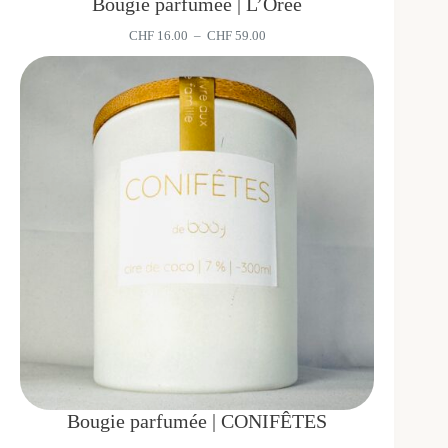
Bougie parfumée | L’Orée
Plage
CHF
16.00
–
CHF
59.00
de
prix :
CHF 16.00
à
CHF 59.00
Bougie parfumée | CONIFÊTES