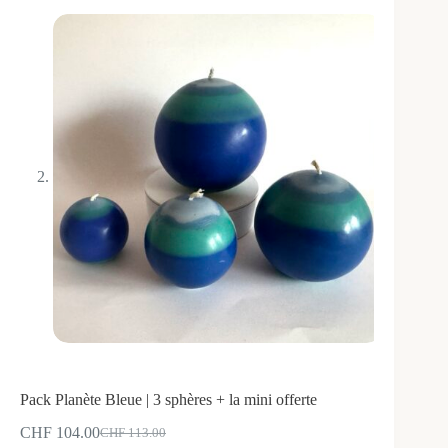
Pack Planète Bleue | 3 sphères + la mini offerte
CHF
104.00
CHF
113.00
Le
Le