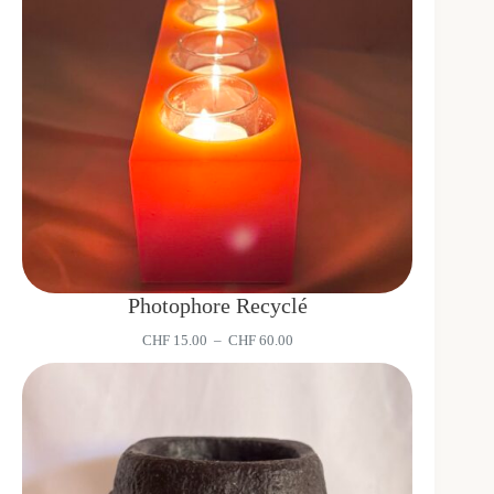
Photophore Recyclé
Plage
CHF
15.00
–
CHF
60.00
de
prix :
CHF 15.00
à
CHF 60.00