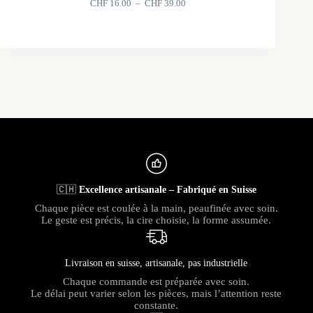
Plage
CHF
16.00
–
CHF
39.00
de
prix :
CHF 16.00
à
CHF 39.00
🇨🇭
Excellence artisanale – Fabriqué en Suisse
Chaque pièce est coulée à la main, peaufinée avec soin.
Le geste est précis, la cire choisie, la forme assumée.
Livraison en suisse, artisanale, pas industrielle
Chaque commande est préparée avec soin.
Le délai peut varier selon les pièces, mais l’attention reste
constante.