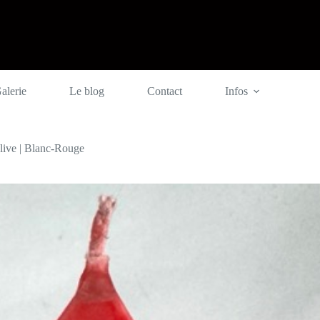
ier
alerie
Le blog
Contact
Infos
live | Blanc-Rouge