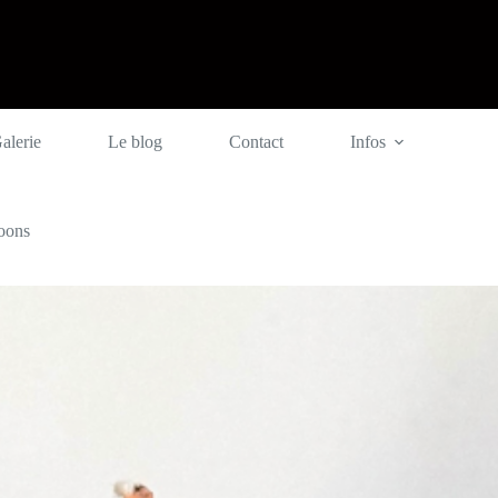
alerie
Le blog
Contact
Infos
oons