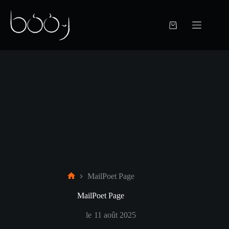
Passer
au
contenu
Panier
d’achat
MailPoet Page
Accueil
MailPoet Page
le
11 août 2025